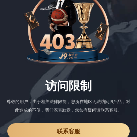
访问限制
尊敬的用户，由于相关法律限制，您所在地区无法访问J9产品，对
此造成的不便，我们深表歉意，您如有疑问请联系客服。
联系客服