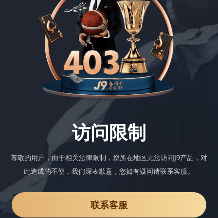
访问限制
尊敬的用户，由于相关法律限制，您所在地区无法访问J9产品，对
此造成的不便，我们深表歉意，您如有疑问请联系客服。
联系客服