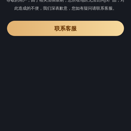
此造成的不便，我们深表歉意，您如有疑问请联系客服。
联系客服