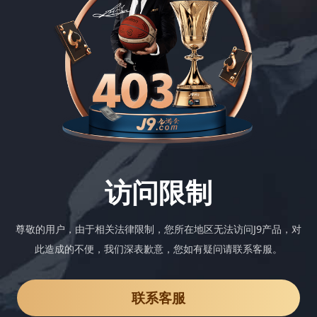
访问限制
尊敬的用户，由于相关法律限制，您所在地区无法访问J9产品，对
此造成的不便，我们深表歉意，您如有疑问请联系客服。
联系客服