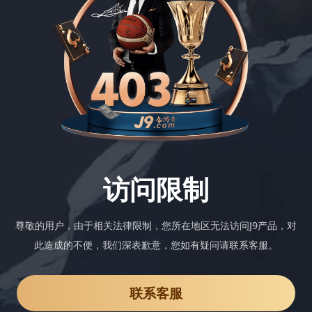
访问限制
尊敬的用户，由于相关法律限制，您所在地区无法访问J9产品，对
此造成的不便，我们深表歉意，您如有疑问请联系客服。
联系客服